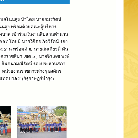
ำบลโนนสูง นำโดย นายอมรรัตน์
นสูง พร้อมด้วยคณะผู้บริหาร
ศบาล เข้าร่วมในงานสืบสานตำนาน
7 โดยมี นายวิจิตร กิจวิรัตน์ รอง
ระธาน พร้อมด้วย นายสมเกียรติ ตัน
ครราชสีมา เขต 5 , นายจิรเดช พงษ์
 จินตนามณีรัตน์
รองประธานสภา
า หน่วยงานราชการต่างๆ องค์กร
นเทศบาล 2 (รัฐราษฎร์บำรุง)