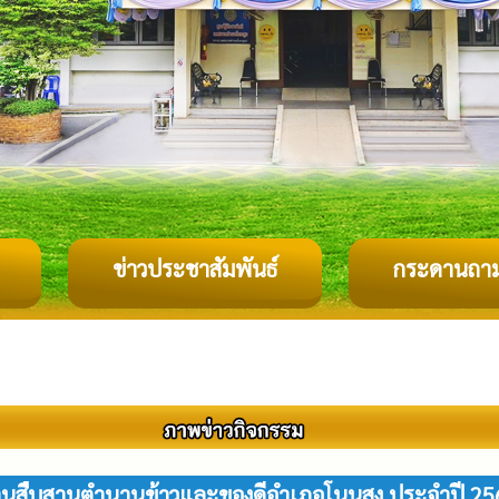
ข่าวประชาสัมพันธ์
กระดานถา
านสืบสานตำนานข้าวและของดีอำเภอโนนสูง ประจำปี 25