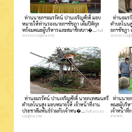
ท่านนายกฯอมรรัตน์ ปานเจริญศักดิ์ มอบ
ท่านอมรรั
หมายให้ท่านรองนายกฯชัชฎา เต็มปีติกุล
ตำบลโนนส
พร้อมคณะผู้บริหารและสมาชิกสภา�...
ยกฯชัชฎา เ
[วันที่
2022-02-11][ผู้อ่าน 433]
2022-02-11][ผู้อ
ท่านอมรรัตน์ ปานเจริญศักดิ์ นายกเทศมนตรี
ท่านนายกฯอ
ตำบลโนนสูง มอบหมายให้ เจ้าหน้าที่งาน
คณะผู้บริ
ประชาสัมพันธ์ร่วมกับเจ้าหน�...
เจ้าหน้าที่
[วันที่ 2022-02-
อ่าน 565]
10][ผู้อ่าน 278]