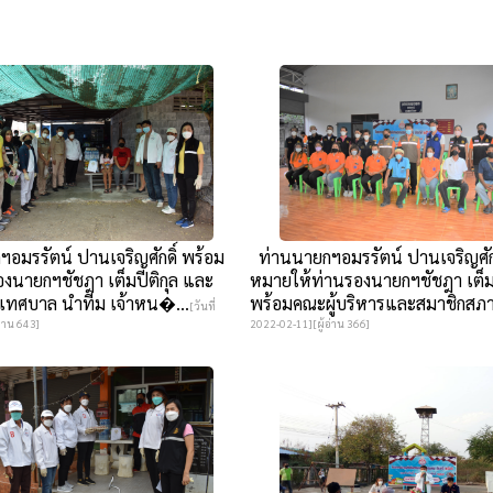
มรรัตน์ ปานเจริญศักดิ์ พร้อม
ท่านนายกฯอมรรัตน์ ปานเจริญศัก
องนายกฯชัชฎา เต็มปีติกุล และ
หมายให้ท่านรองนายกฯชัชฎา เต็มป
เทศบาล นำทีม เจ้าหน�...
พร้อมคณะผู้บริหารและสมาชิกสภา
[วันที่
่าน 643]
2022-02-11][ผู้อ่าน 366]