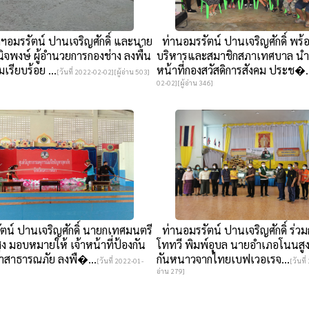
อมรรัตน์ ปานเจริญศักดิ์ และนาย
ท่านอมรรัตน์ ปานเจริญศักดิ์ พร้
นิจพงษ์ ผู้อำนวยการกองช่าง ลงพื้น
บริหารและสมาชิกสภาเทศบาล นำท
เรียบร้อย ...
หน้าที่กองสวัสดิการสังคม ประช�.
[วันที่ 2022-02-02][ผู้อ่าน 503]
02-02][ผู้อ่าน 346]
ตน์ ปานเจริญศักดิ์ นายกเทศมนตรี
ท่านอมรรัตน์ ปานเจริญศักดิ์ ร่วมก
 มอบหมายให้ เจ้าหน้าที่ป้องกัน
โททวี พิมพ์อุบล นายอำเภอโนนสูง
สาธารณภัย ลงพื�...
กันหนาวจากไทยเบฟเวอเรจ...
[วันที่ 2022-01-
[วันที
อ่าน 279]