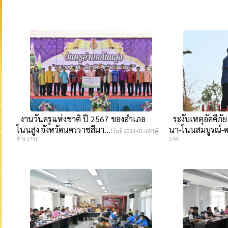
งานวันครูแห่งชาติ ปี 2567 ของอำเภอ
ระงับเหตุอัคคีภ
โนนสูง จังหวัดนครราชสีมา...
นา-โนนสมบูรณ์-ด
[วันที่ 2024-01-16][ผู้
อ่าน 275]
134]