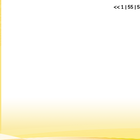
<<
1
|
55
|
5