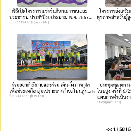
พิธีเปิดโครงการแข่งขันกีฬาเยาวชนและ
โครงการส่งเสริมก
ประชาชน ประจำปีงบประมาณ พ.ศ. 2567...
สุขภาพสำหรับผู้สูง
[วันที่ 2023-11-19][ผู้อ่าน 184]
ร่วมออกกำลังกายและร่วม เดิน-วิ่ง การกุศล
ประชุมคณะกรร
เพื่อช่วยเหลือกลุ่มเปราะบางตำบลโนนสูง...
โนนสูง ครั้งที่ 6/
[วัน
ที่ 2023-11-11][ผู้อ่าน 173]
แผนการดำเนินงาน
11-09][ผู้อ่าน 163]
<<
1
|
58
|
5